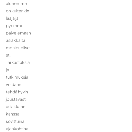
alueemme
on kuitenkin
laaja ja
pyrimme
palvelemaan
asiakkaita
monipuolise
sti.
Tarkastuksia
ja
tutkimuksia
voidaan
tehdä hyvin
joustavasti
asiakkaan
kanssa
sovittuina
ajankohtina.