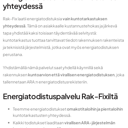
yhteydessä
Rak-Fix laatii energiatodistuksia
vain kuntotarkastuksen
yhteydessä
. Tämä on asiakkaalle kustannustehokas ja järkevä
tapa yhdistää kaksi toisiaan täydentävää selvitystä:
kuntotarkastus tuottaa tarvittavat tiedot rakennuksen rakenteista
ja teknisistä järjestelmistä, jotka ovat myös energiatodistuksen
perustana.
Yhdistämällä nämä palvelut saat yhdellä käynnillä sekä
rakennuksen
kuntoarvion että virallisen energiatodistuksen
, joka
tallennetaan ARA:n energiatodistusrekisteriin.
Energiatodistuspalvelu Rak-Fixiltä
Teemme energiatodistukset
omakotitaloihin ja pientaloihin
kuntotarkastusten yhteydessä.
Kaikki todistukset laaditaan
virallisen ARA-järjestelmän