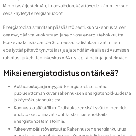
lämmitysjärjestelmän, ilmanvaihdon, käyttöveden lämmityksen
sekä käytetyt energiamuodot.
Energiatodistus tarvitaan pääsääntöisesti, kun rakennus tai sen
osa myydään tai vuokrataan, ja se on osa energiatehokkuutta
koskevaa lainsäädäntöä Suomessa. Todistuksen laatiminen
edellyttää pätevöitynyttä laatijaa ja tehdään virallisesti Asumisen
rahoitus- ja kehittämiskeskus ARA:n ylläpitämään järjestelmään.
Miksi energiatodistus on tärkeä?
Auttaa ostajaa ja myyjää
: Energiatodistus antaa
puolueettoman kuvan rakennuksen energiatehokkuudesta
ja käyttökustannuksista.
Kannustaa säästöihin
: Todistukseen sisältyvät toimenpide-
ehdotukset ohjaavat kohti kustannustehokkaita
energiatehostamistoimia.
Tukee ympäristövastuuta
: Rakennusten energiankulutus
muodostaa merkittävän osan Suomen hiilidioksidipäästöistä