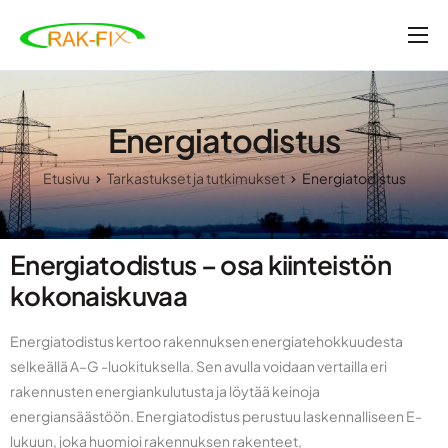
Etusivu
Tarkastukset ja tutkimukset
Energiatodistus
Valvonta- ja rakennuttamispalvelut
Etusivu
Tarkastukset ja tutkimukset
Energiatodistus
Ajankohtaista
Yritys
Energiatodistus – osa kiinteistön
Ota yhteyttä
kokonaiskuvaa
Energiatodistus kertoo rakennuksen energiatehokkuudesta
selkeällä A–G -luokituksella. Sen avulla voidaan vertailla eri
rakennusten energiankulutusta ja löytää keinoja
energiansäästöön. Energiatodistus perustuu laskennalliseen E-
lukuun, joka huomioi rakennuksen rakenteet,