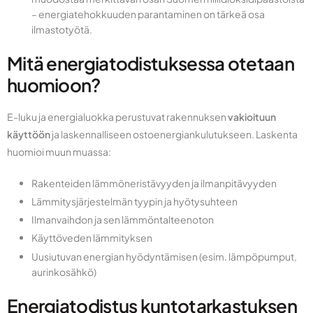
– energiatehokkuuden parantaminen on tärkeä osa
ilmastotyötä.
Mitä energiatodistuksessa otetaan
huomioon?
E-luku ja energialuokka perustuvat rakennuksen
vakioituun
käyttöön
ja laskennalliseen ostoenergiankulutukseen. Laskenta
huomioi muun muassa:
Rakenteiden lämmöneristävyyden ja ilmanpitävyyden
Lämmitysjärjestelmän tyypin ja hyötysuhteen
Ilmanvaihdon ja sen lämmöntalteenoton
Käyttöveden lämmityksen
Uusiutuvan energian hyödyntämisen (esim. lämpöpumput,
aurinkosähkö)
Energiatodistus kuntotarkastuksen