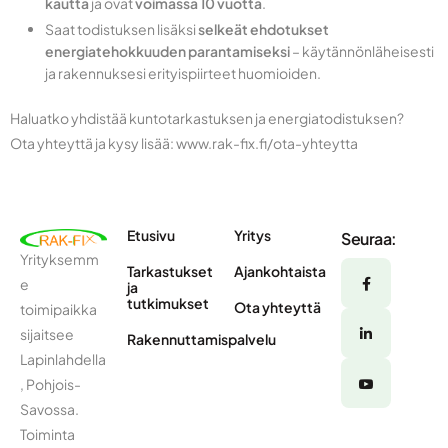
kautta
ja ovat
voimassa 10 vuotta
.
Saat todistuksen lisäksi
selkeät ehdotukset
energiatehokkuuden parantamiseksi
– käytännönläheisesti
ja rakennuksesi erityispiirteet huomioiden.
Haluatko yhdistää kuntotarkastuksen ja energiatodistuksen?
Ota yhteyttä ja kysy lisää:
www.rak-fix.fi/ota-yhteytta
Etusivu
Yritys
Seuraa:
Yrityksemm
Tarkastukset
Ajankohtaista
e
ja
tutkimukset
Ota yhteyttä
toimipaikka
sijaitsee
Rakennuttamispalvelu
Lapinlahdella
, Pohjois-
Savossa.
Toiminta