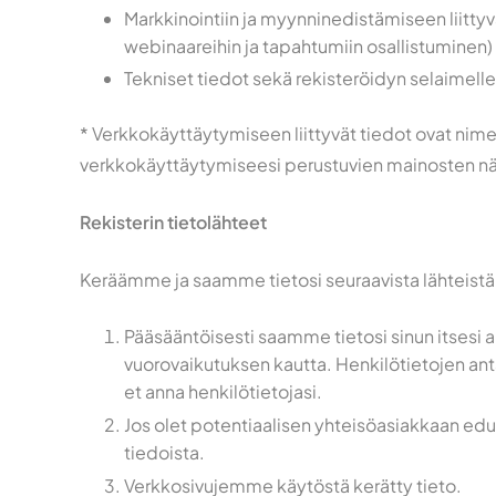
Markkinointiin ja myynninedistämiseen liittyv
webinaareihin ja tapahtumiin osallistuminen)
Tekniset tiedot sekä rekisteröidyn selaimelle l
* Verkkokäyttäytymiseen liittyvät tiedot ovat nimet
verkkokäyttäytymiseesi perustuvien mainosten näy
Rekisterin tietolähteet
Keräämme ja saamme tietosi seuraavista lähteistä
Pääsääntöisesti saamme tietosi sinun itses
vuorovaikutuksen kautta. Henkilötietojen anta
et anna henkilötietojasi.
Jos olet potentiaalisen yhteisöasiakkaan edust
tiedoista.
Verkkosivujemme käytöstä kerätty tieto.