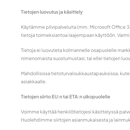
Tietojen luovutus ja käsittely
Käytämme pilvipalveluita (mm. Microsoft Office 365
tietoja toimeksiantoa laajempaan käyttöön. Varmis
Tietoja ei luovuteta kolmannelle osapuolelle markki
nimenomaista suostumustasi, tai ellei tietojen luov
Mahdollisissa tietoturvaloukkaustapauksissa, kute
asiakkaalle.
Tietojen siirto EU:n tai ETA:n ulkopuolelle
Voimme käyttää henkilötietojesi käsittelyssä palvel
Huolehdimme siirtojen asianmukaisesta ja lainmuk