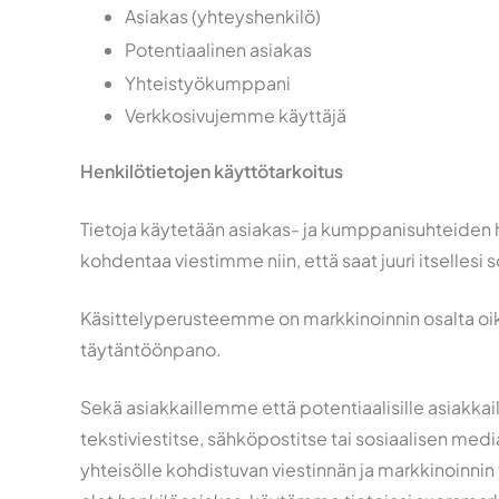
Asiakas (yhteyshenkilö)
Potentiaalinen asiakas
Yhteistyökumppani
Verkkosivujemme käyttäjä
Henkilötietojen käyttötarkoitus
Tietoja käytetään asiakas- ja kumppanisuhteiden h
kohdentaa viestimme niin, että saat juuri itsellesi 
Käsittelyperusteemme on markkinoinnin osalta oi
täytäntöönpano.
Sekä asiakkaillemme että potentiaalisille asiakka
tekstiviestitse, sähköpostitse tai sosiaalisen medi
yhteisölle kohdistuvan viestinnän ja markkinoinnin