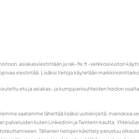
oitoon, asiakasviestintään ja rak-fix.fi -verkkosivuston k
sopivaa viestintää. Lisäksi tietoja käytetään markkinointitarko
keutettu etu ja asiakas- ja kumppanisuhteiden hoidon osal
illemme saatamme lähettää lisäksi uutiskirjeitä, mainoksia s
an palveluiden kuten Linkedinin ja Twitterin kautta.
Yhteisöa
 toteuttamiseen. Tällainen tietojen käsittely perustuu oikeu