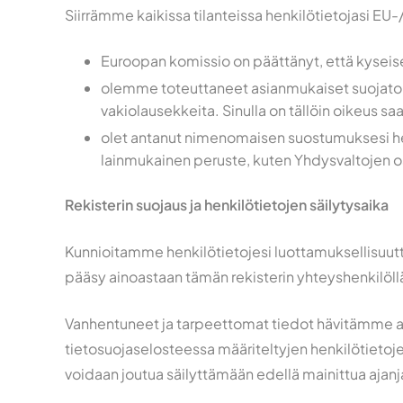
Siirrämme kaikissa tilanteissa henkilötietojasi EU-
Euroopan komissio on päättänyt, että kyseise
olemme toteuttaneet asianmukaiset suojatoim
vakiolausekkeita. Sinulla on tällöin oikeus sa
olet antanut nimenomaisen suostumuksesi henk
lainmukainen peruste, kuten Yhdysvaltojen o
Rekisterin suojaus ja henkilötietojen säilytysaika
Kunnioitamme henkilötietojesi luottamuksellisuutta.
pääsy ainoastaan tämän rekisterin yhteyshenkilöll
Vanhentuneet ja tarpeettomat tiedot hävitämme asi
tietosuojaselosteessa määriteltyjen henkilötietojen
voidaan joutua säilyttämään edellä mainittua aja