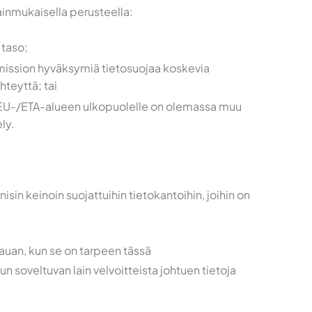
lainmukaisella perusteella:
 taso;
mission hyväksymiä tietosuojaa koskevia
hteyttä; tai
lle EU-/ETA-alueen ulkopuolelle on olemassa muu
ly.
sin keinoin suojattuihin tietokantoihin, joihin on
auan, kun se on tarpeen tässä
n soveltuvan lain velvoitteista johtuen tietoja