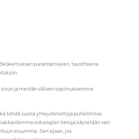
äyttökokemuksen parantamiseen, tavoitteena
ituksiin.
ta sinun ja meidän välisen sopimuksemme
ekä tehdä suoria yhteydenottoja puhelimitse,
siakkaidemme
edustajien tietoja käytetään vain
tettuun etuumme. Sen sijaan, jos