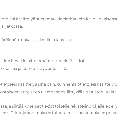
tietojesi käsittelyä suoramarkkinointitarkoituksiin. Jokaises
isi jatkossa.
nsäädännön mukaisesti milloin tahansa:
seäsi koskevat käsittelemämme henkilötiedot;
n oikaisua ja tietojen täydentämistä;
ietojesi käsittelyä siltä osin, kuin henkilötietojesi käsitt
ohtaiseen erityiseen tilanteeseesi liittyvällä perusteella silt
ja siirtää kyseiset tiedot toiselle rekisterinpitäjälle edelly
henkilötietoja sopimuksen tai antamasi suostumuksen perustee