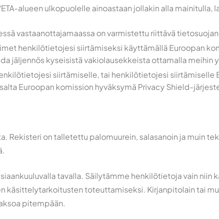
/ETA-alueen ulkopuolelle ainoastaan jollakin alla mainitulla, 
ssä vastaanottajamaassa on varmistettu riittävä tietosuojan
et henkilötietojesi siirtämiseksi käyttämällä Euroopan ko
ada jäljennös kyseisistä vakiolausekkeista ottamalla meihin y
ilötietojesi siirtämiselle, tai henkilötietojesi siirtämise
salta Euroopan komission hyväksymä Privacy Shield-järjeste
 Rekisteri on talletettu palomuurein, salasanoin ja muin tekni
ä.
aankuuluvalla tavalla. Säilytämme henkilötietoja vain niin k
 käsittelytarkoitusten toteuttamiseksi. Kirjanpitolain tai muu
njaksoa pitempään.