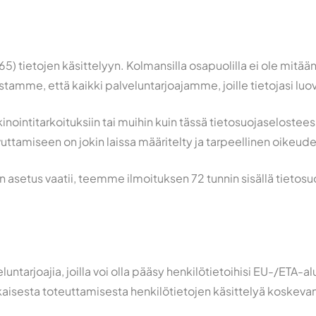
) tietojen käsittelyyn. Kolmansilla osapuolilla ei ole mitää
tamme, että kaikki palveluntarjoajamme, joille tietojasi l
nointitarkoituksiin tai muihin kuin tässä tietosuojaselostees
uttamiseen on jokin laissa määritelty ja tarpeellinen oikeude
n asetus vaatii, teemme ilmoituksen 72 tunnin sisällä tietos
untarjoajia, joilla voi olla pääsy henkilötietoihisi EU-/ETA-a
aisesta toteuttamisesta henkilötietojen käsittelyä koskeva