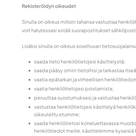
Rekisteröidyn oikeudet
Sinulla on oikeus milloin tahansa vastustaa henkilö
voit halutessasi estää suorapostitukset sähköposti
Lisäksi sinulla on oikeus soveltuvan tietosuojalai
saada tieto henkilötietojesi käsittelystä;
saada pääsy omiin tietoihisi ja tarkastaa it
vaatia epätarkan ja virheellisen henkilötiedo
vaatia henkilötietojesi poistamista;
peruuttaa suostumuksesi ja vastustaa henkilöt
vastustaa henkilötietojesi käsittelyä henkilök
oikeutettu etumme;
saada henkilötietosi koneluettavassa muodossa 
henkilötiedot meille, käsittelemme kyseisiä 