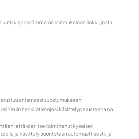
sa uutiskirjeessämme on lainmukainen linkki, josta
ely perustuu antamaasi suostumukseen;
ä osin kuin henkilötietojesi käsittelyperusteena on
ttäen, että olet itse toimittanut kyseiset
lla ja käsittely suoritetaan automaattisesti; ja