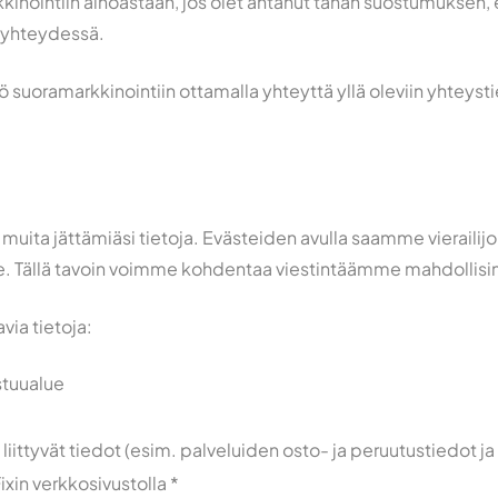
kinointiin ainoastaan, jos olet antanut tähän suostumuksen
 yhteydessä.
tö suoramarkkinointiin ottamalla yhteyttä yllä oleviin yhteysti
 muita jättämiäsi tietoja. Evästeiden avulla saamme vieraili
. Tällä tavoin voimme kohdentaa viestintäämme mahdollisi
via tietoja:
astuualue
ittyvät tiedot (esim. palveluiden osto- ja peruutustiedot ja
xin verkkosivustolla *