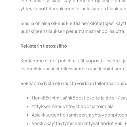
olet
henkilöasiakas
, käytämme tietojasi suoramark
yhteydenottolomakkeen tai uutiskirjeen tilauksen
Sinulla on aina oikeus kieltää henkilötietojesi käyt
uutiskirjeen tilauksen peruuttamismahdollisuutta.
Rekisterin tietosisältö
Keräämme nimi-, puhelin-, sähköposti-, osoite- ja
esimerkiksi suunnitellessamme markkinointiamme
Rekisteröidystä eli sinusta voidaan tallentaa seuraa
Henkilön nimi, sähköpostiosoite ja titteli / v
Yrityksen nimi, yhteystiedot ja toimiala
Asiakkuuden hoitamiseen ja yhteydenpitoon li
Verkkokäyttäytymiseen liittyvät tiedot Rak-Fi