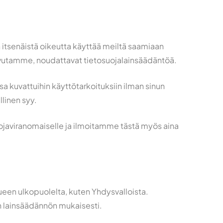
n itsenäistä oikeutta käyttää meiltä saamiaan
uovutamme, noudattavat tietosuojalainsäädäntöä.
sa kuvattuihin käyttötarkoituksiin ilman sinun
llinen syy.
uojaviranomaiselle ja ilmoitamme tästä myös aina
lueen ulkopuolelta, kuten Yhdysvalloista.
n lainsäädännön mukaisesti.