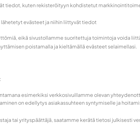
ät tiedot, kuten rekisteröityyn kohdistetut markkinointitoime
ähetetyt evästeet ja niihin liittyvät tiedot
tömiä, eikä sivustollamme suoritettuja toimintoja voida liitt
ttämisen poistamalla ja kieltämällä evästeet selaimellasi.
:
i antamana esimerkiksi verkkosivuillamme olevan yhteydeno
minen on edellytys asiakassuhteen syntymiselle ja hoitamisel
aja tai yrityspäättäjä, saatamme kerätä tietosi julkisesti verk