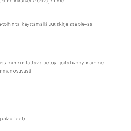
, esimerkiksi verkkosivujemme
etoihin tai käyttämällä uutiskirjeissä olevaa
joistamme mitattavia tietoja, joita hyödynnämme
mman osuvasti.
 palautteet)