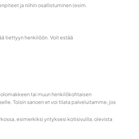
npiteet ja niihin osallistuminen (esim.
ää tiettyyn henkilöön. Voit estää
ttolomakkeen tai muun henkilökohtaisen
le. Toisin sanoen et voi tilata palveluitamme, jos
ossa, esimerkiksi yrityksesi kotisivuilla, olevista