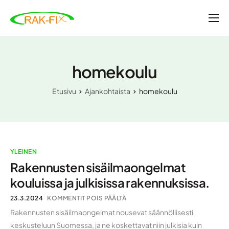
Etusivu
Tarkastukset ja tutkimukset
homekoulu
Valvonta- ja rakennuttamispalvelut
Etusivu
Ajankohtaista
homekoulu
Ajankohtaista
Yritys
Ota yhteyttä
YLEINEN
Rakennusten sisäilmaongelmat
kouluissa ja julkisissa rakennuksissa.
23.3.2024
KOMMENTIT POIS PÄÄLTÄ
Rakennusten sisäilmaongelmat nousevat säännöllisesti
keskusteluun Suomessa, ja ne koskettavat niin julkisia kuin