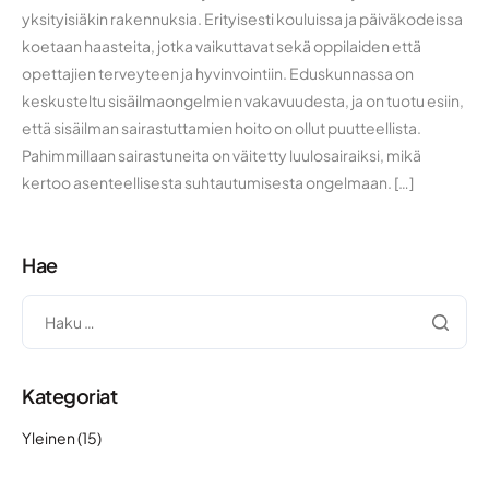
yksityisiäkin rakennuksia. Erityisesti kouluissa ja päiväkodeissa
koetaan haasteita, jotka vaikuttavat sekä oppilaiden että
opettajien terveyteen ja hyvinvointiin. Eduskunnassa on
keskusteltu sisäilmaongelmien vakavuudesta, ja on tuotu esiin,
että sisäilman sairastuttamien hoito on ollut puutteellista.
Pahimmillaan sairastuneita on väitetty luulosairaiksi, mikä
kertoo asenteellisesta suhtautumisesta ongelmaan. […]
Hae
Kategoriat
Yleinen
(15)