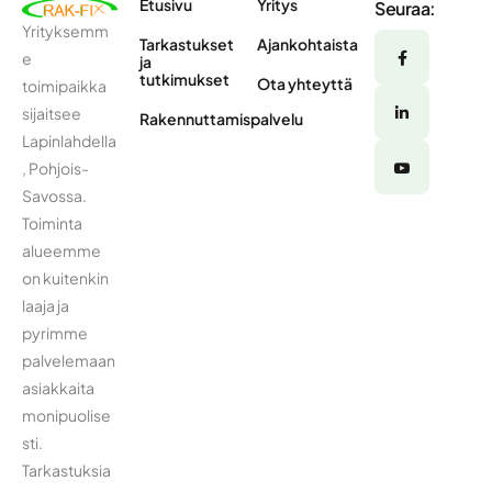
Etusivu
Yritys
Seuraa:
Yrityksemm
Tarkastukset
Ajankohtaista
e
ja
tutkimukset
Ota yhteyttä
toimipaikka
sijaitsee
Rakennuttamispalvelu
Lapinlahdella
, Pohjois-
Savossa.
Toiminta
alueemme
on kuitenkin
laaja ja
pyrimme
palvelemaan
asiakkaita
monipuolise
sti.
Tarkastuksia