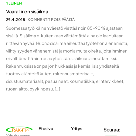
YLEINEN
Vaarallinen sisäilma
29.4.2018
KOMMENTIT POIS PÄÄLTÄ
Suomessa työikäinen väestö viettää noin 85-90 % ajastaan
sisällä. Sisäilma ei kuitenkaan välttämättä aina ole laadultaan
riittävän hyvää. Huono sisäilma aiheuttaa työtehon alenemista,
viihtyisyyden vähenemistä ja monia muita oireita, joita ihminen
ei välttämättä aina osaa yhdistää sisäilman aiheuttamiksi.
Rakennuksissa on paljon hiukkasia ja kemiallisia yhdisteitä
tuottavia lähteitä kuten, rakennusmateriaalit,
sisustusmateriaalit, pesuaineet, kosmetiikka, elintarvikkeet,
ruoanlaitto, pyykinpesu, […]
Etusivu
Yritys
Seuraa:
Yrityksemm