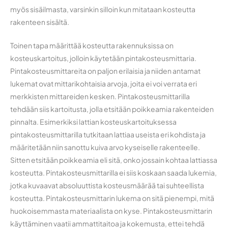
myös sisäilmasta, varsinkin silloin kun mitataan kosteutta
rakenteen sisältä.
Toinen tapa määrittää kosteutta rakennuksissa on
kosteuskartoitus, jolloin käytetään pintakosteusmittaria.
Pintakosteusmittareita on paljon erilaisia ja niiden antamat
lukemat ovat mittarikohtaisia arvoja, joita ei voi verrata eri
merkkisten mittareiden kesken. Pintakosteusmittarilla
tehdään siis kartoitusta, jolla etsitään poikkeamia rakenteiden
pinnalta. Esimerkiksi lattian kosteuskartoituksessa
pintakosteusmittarilla tutkitaan lattiaa useista eri kohdista ja
määritetään niin sanottu kuiva arvo kyseiselle rakenteelle.
Sitten etsitään poikkeamia eli sitä, onko jossain kohtaa lattiassa
kosteutta. Pintakosteusmittarilla ei siis koskaan saada lukemia,
jotka kuvaavat absoluuttista kosteusmäärää tai suhteellista
kosteutta. Pintakosteusmittarin lukema on sitä pienempi, mitä
huokoisemmasta materiaalista on kyse. Pintakosteusmittarin
käyttäminen vaatii ammattitaitoa ja kokemusta, ettei tehdä