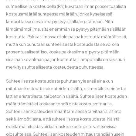
suhteellisella kosteudella (Rh) kuvataan ilman prosentuaalista
kosteusmäärää suhteessa määrään, jonka kyseisessä
lämpötilassa oleva ilma pystyy sisällään pitämään. Mitä
lämpimämpi ilma, sitä enemmän se pystyy pitämään sisällään
kosteutta. Pakkasilmassa ei ole paljoa kosteutta määrällisesti,
mutta kun puhutaan suhteellisesta kosteudesta se voi olla
prosentuaalisesti iso, koska pakkasilma ei pysty pitämään
sisällään kovinkaan paljon kosteutta. Lämpötilalla on siis suuri
merkitys suhteellisesta kosteudesta puhuttaessa.
Suhteellisesta kosteudesta puhutaan yleensä aina kun
mitataan kosteutta rakenteiden sisältä, esimerkiksi seinän tai
lattian eristetilasta, tai betonin sisältä. Suhteellisen kosteuden
määrittämistä ei koskaan tehdä pintakosteusmittarilla.
Suhteellisen kosteuden määrittämisessä tarvitaan siis tieto
sekä lämpötilasta, että suhteellisesta kosteudesta. Näistä
edellä mainituista voidaan laskea kastepiste vallitsevissa
olosuhteissa. Suhteellisen kosteuden mittaus tehdään usein