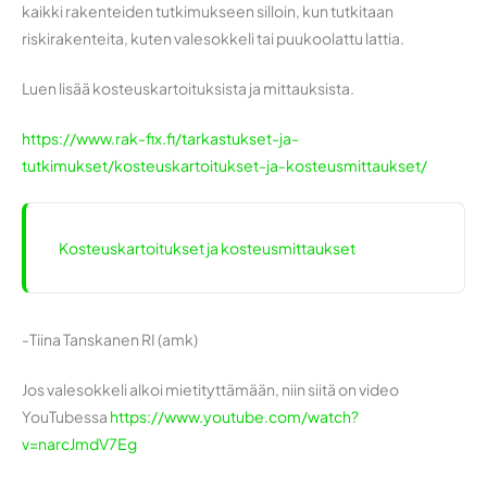
kaikki rakenteiden tutkimukseen silloin, kun tutkitaan
riskirakenteita, kuten valesokkeli tai puukoolattu lattia.
Luen lisää kosteuskartoituksista ja mittauksista.
https://www.rak-fix.fi/tarkastukset-ja-
tutkimukset/kosteuskartoitukset-ja-kosteusmittaukset/
Kosteuskartoitukset ja kosteusmittaukset
-Tiina Tanskanen RI (amk)
Jos valesokkeli alkoi mietityttämään, niin siitä on video
YouTubessa
https://www.youtube.com/watch?
v=narcJmdV7Eg