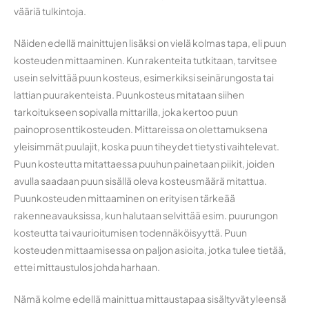
vääriä tulkintoja.
Näiden edellä mainittujen lisäksi on vielä kolmas tapa, eli puun
kosteuden mittaaminen. Kun rakenteita tutkitaan, tarvitsee
usein selvittää puun kosteus, esimerkiksi seinärungosta tai
lattian puurakenteista. Puunkosteus mitataan siihen
tarkoitukseen sopivalla mittarilla, joka kertoo puun
painoprosenttikosteuden. Mittareissa on olettamuksena
yleisimmät puulajit, koska puun tiheydet tietysti vaihtelevat.
Puun kosteutta mitattaessa puuhun painetaan piikit, joiden
avulla saadaan puun sisällä oleva kosteusmäärä mitattua.
Puunkosteuden mittaaminen on erityisen tärkeää
rakenneavauksissa, kun halutaan selvittää esim. puurungon
kosteutta tai vaurioitumisen todennäköisyyttä. Puun
kosteuden mittaamisessa on paljon asioita, jotka tulee tietää,
ettei mittaustulos johda harhaan.
Nämä kolme edellä mainittua mittaustapaa sisältyvät yleensä