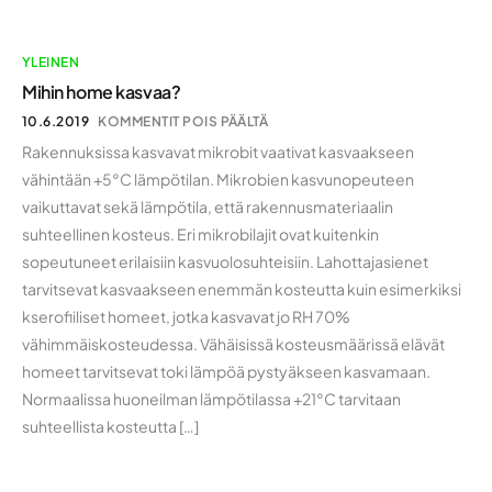
YLEINEN
Mihin home kasvaa?
10.6.2019
KOMMENTIT POIS PÄÄLTÄ
Rakennuksissa kasvavat mikrobit vaativat kasvaakseen
vähintään +5°C lämpötilan. Mikrobien kasvunopeuteen
vaikuttavat sekä lämpötila, että rakennusmateriaalin
suhteellinen kosteus. Eri mikrobilajit ovat kuitenkin
sopeutuneet erilaisiin kasvuolosuhteisiin. Lahottajasienet
tarvitsevat kasvaakseen enemmän kosteutta kuin esimerkiksi
kserofiiliset homeet, jotka kasvavat jo RH 70%
vähimmäiskosteudessa. Vähäisissä kosteusmäärissä elävät
homeet tarvitsevat toki lämpöä pystyäkseen kasvamaan.
Normaalissa huoneilman lämpötilassa +21°C tarvitaan
suhteellista kosteutta […]