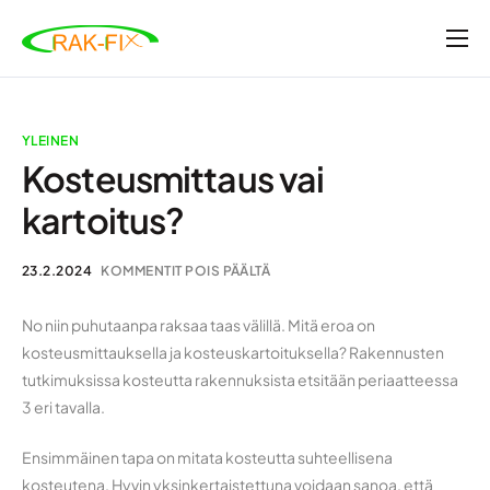
Etusivu
Tarkastukset ja tutkimukset
YLEINEN
Valvonta- ja rakennuttamispalvelut
Kosteusmittaus vai
kartoitus?
Ajankohtaista
Yritys
23.2.2024
KOMMENTIT POIS PÄÄLTÄ
Ota yhteyttä
No niin puhutaanpa raksaa taas välillä. Mitä eroa on
kosteusmittauksella ja kosteuskartoituksella? Rakennusten
tutkimuksissa kosteutta rakennuksista etsitään periaatteessa
3 eri tavalla.
Ensimmäinen tapa on mitata kosteutta suhteellisena
kosteutena. Hyvin yksinkertaistettuna voidaan sanoa, että