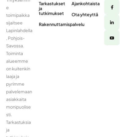
Tarkastukset
Ajankohtaista
e
ja
tutkimukset
Ota yhteyttä
toimipaikka
sijaitsee
Rakennuttamispalvelu
Lapinlahdella
, Pohjois-
Savossa.
Toiminta
alueemme
on kuitenkin
laaja ja
pyrimme
palvelemaan
asiakkaita
monipuolise
sti.
Tarkastuksia
ja