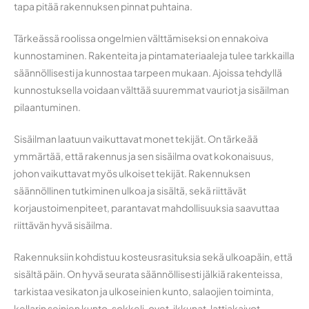
tapa pitää rakennuksen pinnat puhtaina.
Tärkeässä roolissa ongelmien välttämiseksi on ennakoiva
kunnostaminen. Rakenteita ja pintamateriaaleja tulee tarkkailla
säännöllisesti ja kunnostaa tarpeen mukaan. Ajoissa tehdyllä
kunnostuksella voidaan välttää suuremmat vauriot ja sisäilman
pilaantuminen.
Sisäilman laatuun vaikuttavat monet tekijät. On tärkeää
ymmärtää, että rakennus ja sen sisäilma ovat kokonaisuus,
johon vaikuttavat myös ulkoiset tekijät. Rakennuksen
säännöllinen tutkiminen ulkoa ja sisältä, sekä riittävät
korjaustoimenpiteet, parantavat mahdollisuuksia saavuttaa
riittävän hyvä sisäilma.
Rakennuksiin kohdistuu kosteusrasituksia sekä ulkoapäin, että
sisältä päin. On hyvä seurata säännöllisesti jälkiä rakenteissa,
tarkistaa vesikaton ja ulkoseinien kunto, salaojien toiminta,
kellarin seinien kunto, sokkeli, ovet, ikkunat, lattiakaivot,