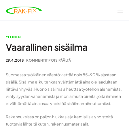
Etusivu
Tarkastukset ja tutkimukset
YLEINEN
Valvonta- ja rakennuttamispalvelut
Vaarallinen sisäilma
Ajankohtaista
29.4.2018
KOMMENTIT POIS PÄÄLTÄ
Yritys
Suomessa työikäinen väestö viettää noin 85-90 % ajastaan
Ota yhteyttä
sisällä. Sisäilma ei kuitenkaan välttämättä aina ole laadultaan
riittävän hyvää. Huono sisäilma aiheuttaa työtehon alenemista,
viihtyisyyden vähenemistä ja monia muita oireita, joita ihminen
ei välttämättä aina osaa yhdistää sisäilman aiheuttamiksi.
Rakennuksissa on paljon hiukkasia ja kemiallisia yhdisteitä
tuottavia lähteitä kuten, rakennusmateriaalit,