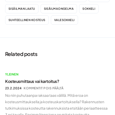
SISÄILMAN LAATU
SISÄILMAONGELMA
SOKKELI
SUHTEELLINEN KOSTEUS
VALESOKKELI
Related posts
YLEINEN
Kosteusmittaus vai kartoitus?
23.2.2024
KOMMENTIT POIS PÄÄLTÄ
No niin puhutaanpa raksaa taas välillä. Mitä eroa on
kosteusmittauksella ja kosteuskartoituksella? Rakennusten
tutkimuksissa kosteutta rakennuksista etsitään periaatteessa
3 eri tavalla. Ensimmäinen tapa on mitata kosteutta