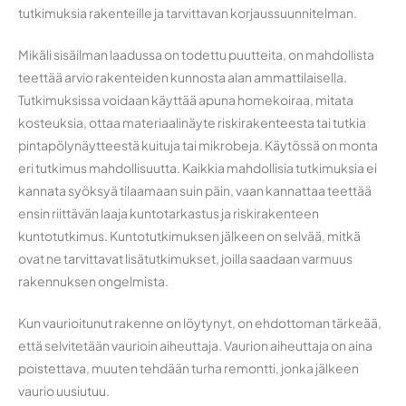
tutkimuksia rakenteille ja tarvittavan korjaussuunnitelman.
Mikäli sisäilman laadussa on todettu puutteita, on mahdollista
teettää arvio rakenteiden kunnosta alan ammattilaisella.
Tutkimuksissa voidaan käyttää apuna homekoiraa, mitata
kosteuksia, ottaa materiaalinäyte riskirakenteesta tai tutkia
pintapölynäytteestä kuituja tai mikrobeja. Käytössä on monta
eri tutkimus mahdollisuutta. Kaikkia mahdollisia tutkimuksia ei
kannata syöksyä tilaamaan suin päin, vaan kannattaa teettää
ensin riittävän laaja kuntotarkastus ja riskirakenteen
kuntotutkimus. Kuntotutkimuksen jälkeen on selvää, mitkä
ovat ne tarvittavat lisätutkimukset, joilla saadaan varmuus
rakennuksen ongelmista.
Kun vaurioitunut rakenne on löytynyt, on ehdottoman tärkeää,
että selvitetään vaurioin aiheuttaja. Vaurion aiheuttaja on aina
poistettava, muuten tehdään turha remontti, jonka jälkeen
vaurio uusiutuu.