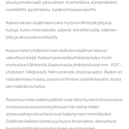
sisustusmateriaalit, pesuaineet, kosmetiikka, elintarvikkeet,
ruoanlaitto, pyykinpesu, tupakointi ja puunpoltto.
Rakennuksien sisäilmaan tulee myös eri lähteistä pölyä ja
kuituja, kuten mineraalivilla, asbesti, tekstiilien pöly, eläinten
pöly ja ulkoa tuleva siitepöly.
Kaasumaiset yhdisteet ovat vielä yksi sisäilman laatuun
vaikuttava tekijä. Kaasumaisia epäpuhtauksia tulee myös
monesta eri lähteestä. Kaasumaisia yhdisteitä ovat mm. VOC-
yhdisteet, hiilidioksidi, hiilimonoksidi, otsoni ja radon. Radon on
radioaktiivinen kaasu, jota ei voi ihmisen aisteilla havaita, mutta
sen määrää voi tutkia.
Rakennusmateriaalien päästöt ovat vähentyneet viimevuosina,
mutta kosteusvaurioista johtuvat mikrobit ja niiden
aineenvaihduntatuotteet ovat lisääntyneet merkittävästi.
Sisäilman liiallinen kosteus ja huono ilmanvaihto, aiheuttavat
huonon sisäilman ja rakennuksen vaurioitumisen