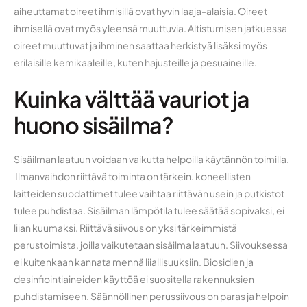
aiheuttamat oireet ihmisillä ovat hyvin laaja-alaisia. Oireet
ihmisellä ovat myös yleensä muuttuvia. Altistumisen jatkuessa
oireet muuttuvat ja ihminen saattaa herkistyä lisäksi myös
erilaisille kemikaaleille, kuten hajusteille ja pesuaineille.
Kuinka välttää vauriot ja
huono sisäilma?
Sisäilman laatuun voidaan vaikutta helpoilla käytännön toimilla.
Ilmanvaihdon riittävä toiminta on tärkein. koneellisten
laitteiden suodattimet tulee vaihtaa riittävän usein ja putkistot
tulee puhdistaa. Sisäilman lämpötila tulee säätää sopivaksi, ei
liian kuumaksi. Riittävä siivous on yksi tärkeimmistä
perustoimista, joilla vaikutetaan sisäilma laatuun. Siivouksessa
ei kuitenkaan kannata mennä liiallisuuksiin. Biosidien ja
desinfiointiaineiden käyttöä ei suositella rakennuksien
puhdistamiseen. Säännöllinen perussiivous on paras ja helpoin