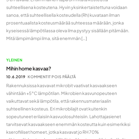
suhteellisena kosteutena. Hyvin yksinkertaistettuna voidaan
sanoa, että suhteellisella kosteudella (Rh) kuvataan ilman
prosentuaalista kosteusmäärää suhteessa määrään, jonka
kyseisessä lämpötilassa oleva ilma pystyy sisällään pitämään.
Mitä lämpimämpi ilma, sitä enemmän […]
YLEINEN
Mihin home kasvaa?
10.6.2019
KOMMENTIT POIS PÄÄLTÄ
Rakennuksissa kasvavat mikrobit vaativat kasvaakseen
vähintään +5°C lämpötilan. Mikrobien kasvunopeuteen
vaikuttavat sekä lämpötila, että rakennusmateriaalin
suhteellinen kosteus. Eri mikrobilajit ovat kuitenkin
sopeutuneet erilaisiin kasvuolosuhteisiin. Lahottajasienet
tarvitsevat kasvaakseen enemmän kosteutta kuin esimerkiksi
kserofiiliset homeet, jotka kasvavat jo RH 70%