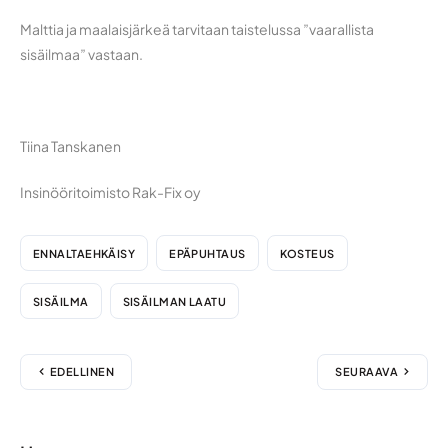
Malttia ja maalaisjärkeä tarvitaan taistelussa ”vaarallista
sisäilmaa” vastaan.
Tiina Tanskanen
Insinööritoimisto Rak-Fix oy
ENNALTAEHKÄISY
EPÄPUHTAUS
KOSTEUS
SISÄILMA
SISÄILMAN LAATU
EDELLINEN
SEURAAVA