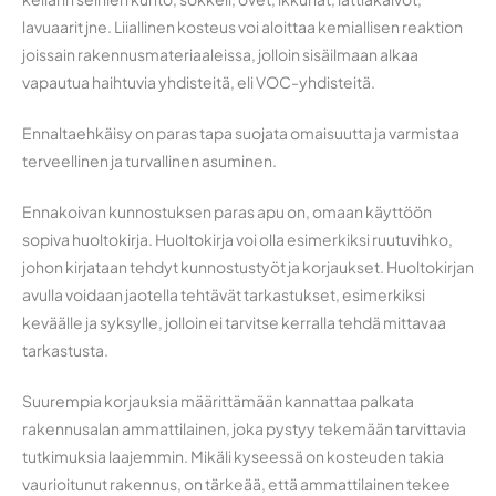
lavuaarit jne. Liiallinen kosteus voi aloittaa kemiallisen reaktion
joissain rakennusmateriaaleissa, jolloin sisäilmaan alkaa
vapautua haihtuvia yhdisteitä, eli VOC-yhdisteitä.
Ennaltaehkäisy on paras tapa suojata omaisuutta ja varmistaa
terveellinen ja turvallinen asuminen.
Ennakoivan kunnostuksen paras apu on, omaan käyttöön
sopiva huoltokirja. Huoltokirja voi olla esimerkiksi ruutuvihko,
johon kirjataan tehdyt kunnostustyöt ja korjaukset. Huoltokirjan
avulla voidaan jaotella tehtävät tarkastukset, esimerkiksi
keväälle ja syksylle, jolloin ei tarvitse kerralla tehdä mittavaa
tarkastusta.
Suurempia korjauksia määrittämään kannattaa palkata
rakennusalan ammattilainen, joka pystyy tekemään tarvittavia
tutkimuksia laajemmin. Mikäli kyseessä on kosteuden takia
vaurioitunut rakennus, on tärkeää, että ammattilainen tekee