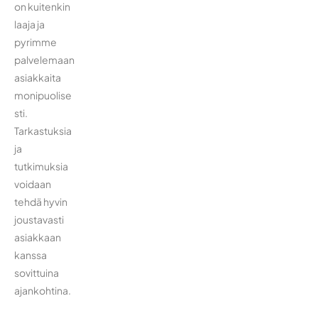
on kuitenkin
laaja ja
pyrimme
palvelemaan
asiakkaita
monipuolise
sti.
Tarkastuksia
ja
tutkimuksia
voidaan
tehdä hyvin
joustavasti
asiakkaan
kanssa
sovittuina
ajankohtina.