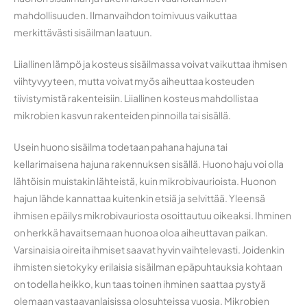
mahdollisuuden. Ilmanvaihdon toimivuus vaikuttaa
merkittävästi sisäilman laatuun.
Liiallinen lämpö ja kosteus sisäilmassa voivat vaikuttaa ihmisen
viihtyvyyteen, mutta voivat myös aiheuttaa kosteuden
tiivistymistä rakenteisiin. Liiallinen kosteus mahdollistaa
mikrobien kasvun rakenteiden pinnoilla tai sisällä.
Usein huono sisäilma todetaan pahana hajuna tai
kellarimaisena hajuna rakennuksen sisällä. Huono haju voi olla
lähtöisin muistakin lähteistä, kuin mikrobivaurioista. Huonon
hajun lähde kannattaa kuitenkin etsiä ja selvittää. Yleensä
ihmisen epäilys mikrobivauriosta osoittautuu oikeaksi. Ihminen
on herkkä havaitsemaan huonoa oloa aiheuttavan paikan.
Varsinaisia oireita ihmiset saavat hyvin vaihtelevasti. Joidenkin
ihmisten sietokyky erilaisia sisäilman epäpuhtauksia kohtaan
on todella heikko, kun taas toinen ihminen saattaa pystyä
olemaan vastaavanlaisissa olosuhteissa vuosia. Mikrobien