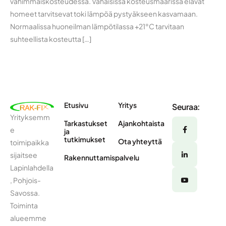
vähimmäiskosteudessa. Vähäisissä kosteusmäärissä elävät
homeet tarvitsevat toki lämpöä pystyäkseen kasvamaan.
Normaalissa huoneilman lämpötilassa +21°C tarvitaan
suhteellista kosteutta […]
Etusivu
Yritys
Seuraa:
Yrityksemm
Tarkastukset
Ajankohtaista
e
ja
tutkimukset
Ota yhteyttä
toimipaikka
sijaitsee
Rakennuttamispalvelu
Lapinlahdella
, Pohjois-
Savossa.
Toiminta
alueemme